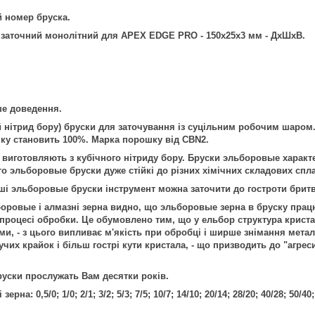
й номер бруска.
заточний монолітний для APEX EDGE PRO - 150х25х3 мм - ДхШхВ.
ше доведення.
 нітрид бору) бруски для заточування із суцільним робочим шаром. 
ку становить 100%. Марка порошку від СBN2.
виготовляють з кубічного нітриду бору. Бруски эльборовые характе
го эльборовые бруски дуже стійкі до різних хімічних складових сплав
і эльборовые бруски інструмент можна заточити до гостроти бритв
вые і алмазні зерна видно, що эльборовые зерна в бруску працю
 процесі обробки. Це обумовлено тим, що у ельбор структура кристал
и, - з цього випливає м'якість при обробці і ширше знімання металу
учих крайок і більш гострі кути кристала, - що призводить до "агре
уски прослужать Вам десятки років.
ерна: 0,5/0; 1/0; 2/1; 3/2; 5/3; 7/5; 10/7; 14/10; 20/14; 28/20; 40/28; 50/40