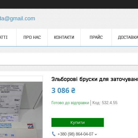
.da@gmail.com
АТТІ
ПРО НАС
КОНТАКТИ
ПРАЙС
ДОСТАВКА
Эльборові бруски для заточуван
3 086 ₴
Готово до відправки
Код:
532.4.55
Купити
+380 (98) 864-04-07