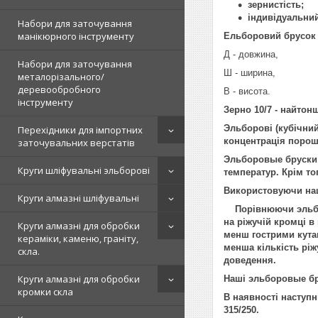
зернистість;
індивідуальни
Набори для заточування
манікюрного інструменту
Ельборовий брусок 
Д - довжина,
Набори для заточування
Ш - ширина,
металорізального/
деревообробного
В - висота.
інструменту
Зерно 10/7 - найтон
Эльборові (кубічний
Перехідники для імпортних
концентрація порош
заточувальних верстатів
Эльборовые бруски 
Круги шліфувальні эльборові
температур. Крім то
Використовуючи наш
Круги алмазні шліфувальні
Порівнюючи эльборо
на ріжучій кромці в
Круги алмазні для обробки
менш гострими кутам
кераміки, каменю, граніту,
менша кількість ріж
скла.
доведення.
Круги алмазні для обробки
Наші эльборовые бр
кромки скла
В наявності наступні з
315/250.