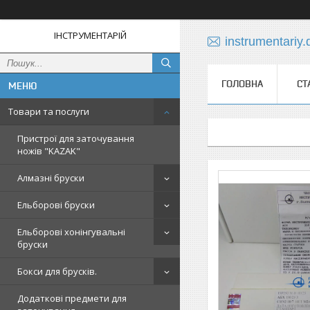
ІНСТРУМЕНТАРІЙ
instrumentariy
ГОЛОВНА
СТ
Товари та послуги
Пристрої для заточування
ножів "KAZAK"
Алмазні бруски
Ельборові бруски
Ельборові хонінгувальні
бруски
Бокси для брусків.
Додаткові предмети для