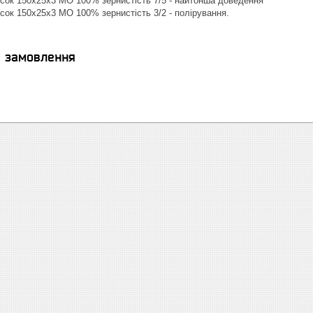
сок 150х25х3 МО 100% зернистість 7/5 - найтонша доведення
сок 150х25х3 МО 100% зернистість 3/2 - полірування.
я замовлення