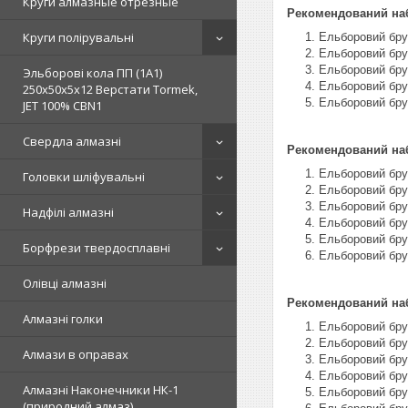
Круги алмазные отрезные
Рекомендований набі
Круги полірувальні
Ельборовий бру
Ельборовий брус
Ельборовий бру
Эльборові кола ПП (1А1)
Ельборовий бру
250х50х5х12 Верстати Tormek,
Ельборовий бру
JET 100% СВN1
Свердла алмазні
Рекомендований набі
Ельборовий бру
Головки шліфувальні
Ельборовий бру
Ельборовий бру
Надфілі алмазні
Ельборовий бру
Ельборовий бру
Борфрези твердосплавні
Ельборовий бру
Олівці алмазні
Рекомендований набі
Алмазні голки
Ельборовий бру
Ельборовий бру
Алмази в оправах
Ельборовий брус
Ельборовий бру
Алмазні Наконечники НК-1
Ельборовий бру
(природний алмаз)