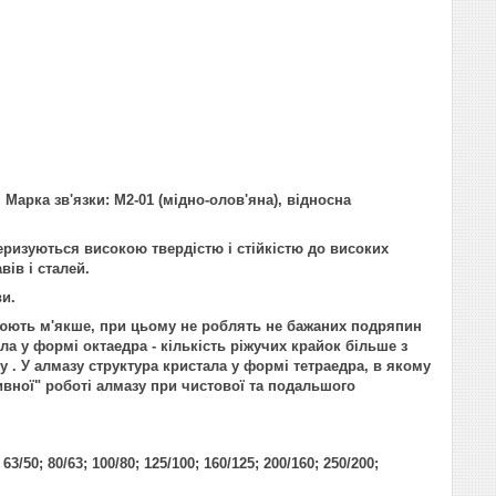
Марка зв'язки: М2-01 (мідно-олов'яна), відносна
ризуються високою твердістю і стійкістю до високих
ів і сталей.
и.
ють м'якше, при цьому не роблять не бажаних подряпин
а у формі октаедра - кількість ріжучих крайок більше з
 . У алмазу структура кристала у формі тетраедра, в якому
сивної" роботі алмазу при чистової та подальшого
; 63/50; 80/63; 100/80; 125/100; 160/125; 200/160; 250/200;