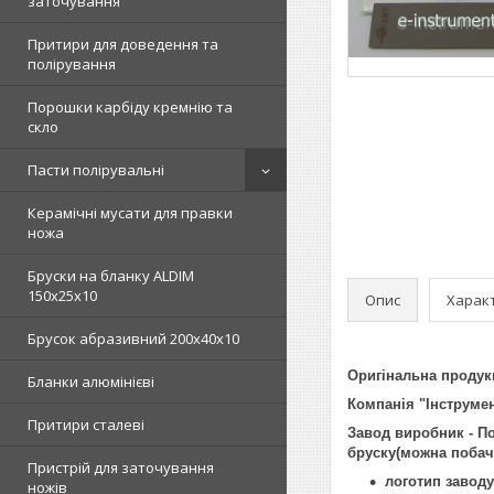
заточування
Притири для доведення та
полірування
Порошки карбіду кремнію та
скло
Пасти полірувальні
Керамічні мусати для правки
ножа
Бруски на бланку ALDIM
150х25х10
Опис
Харак
Брусок абразивний 200х40х10
Оригінальна продукц
Бланки алюмінієві
Компанія "Інструмен
Притири сталеві
Завод виробник - П
бруску(можна побачи
Пристрій для заточування
логотип заводу
ножів