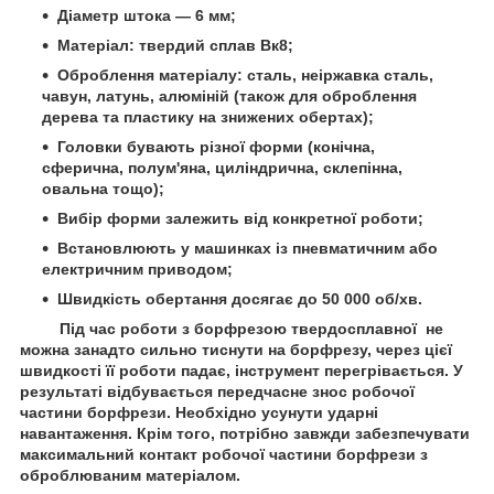
Діаметр штока — 6 мм;
Матеріал: твердий сплав Вк8;
Оброблення матеріалу: сталь, неіржавка сталь,
чавун, латунь, алюміній (також для оброблення
дерева та пластику на знижених обертах);
Головки бувають різної форми (конічна,
сферична, полум'яна, циліндрична, склепінна,
овальна тощо);
Вибір форми залежить від конкретної роботи;
Встановлюють у машинках із пневматичним або
електричним приводом;
Швидкість обертання досягає до 50 000 об/хв.
Під час роботи з борфрезою твердосплавної не
можна занадто сильно тиснути на борфрезу, через цієї
швидкості її роботи падає, інструмент перегрівається. У
результаті відбувається передчасне знос робочої
частини борфрези. Необхідно усунути ударні
навантаження. Крім того, потрібно завжди забезпечувати
максимальний контакт робочої частини борфрези з
оброблюваним матеріалом.