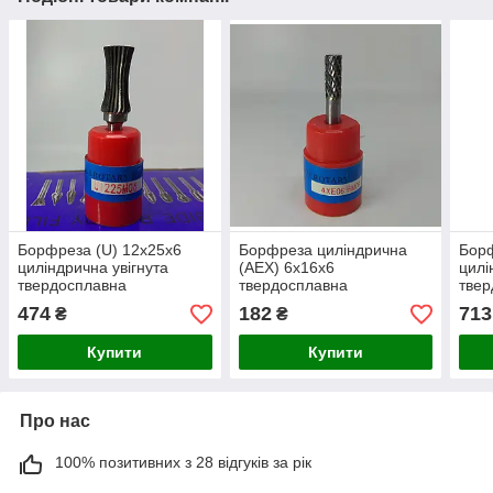
Борфреза (U) 12х25х6
Борфреза циліндрична
Борф
циліндрична увігнута
(AEX) 6х16х6
цилі
твердосплавна
твердосплавна
твер
474
182
713
₴
₴
Купити
Купити
Про нас
100% позитивних з 28 відгуків за рік