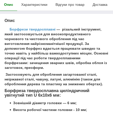
Опис
Характеристики
Відгуки про товар
Доставка
Опис
Борфрези твердосплавні
— різальний інструмент,
який застосовується для високопродуктивного
чорнового та чистового оброблення під час
виготовлення найрізноманітнішої продукції. За
допомогою борфрез вдається працювати швидко та
точно навіть у найбільш важкодоступних місцях. Основні
операції під час роботи твердосплавними
борфрезами: зачищення зварних швів, обробка облоя із
заготовок, пресформ.
Застосовують для оброблення загартованої сталі,
неіржавкої сталі, чавуну, латуні, алюмінію (також для
оброблення дерева та пластику на знижених обертах).
Борфреза твердосплавна циліндричний
увігнутий тип U 6х10х6 мм:
Зовнішній діаметр головки — 6 мм;
Висота робочої частини головки - 10 мм;