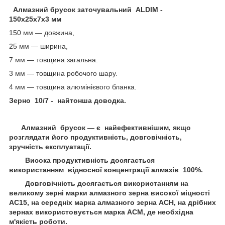
Алмазний брусок заточувальний ALDIM -
150х25х7х3 мм
150 мм — довжина,
25 мм — ширина,
7 мм — товщина загальна.
3 мм — товщина робочого шару.
4 мм — товщина алюмінієвого бланка.
Зерно 10/7 - найтонша доводка.
Алмазний брусок — є найефективнішим, якщо
розглядати його продуктивність, довговічність,
зручність експлуатації.
Висока продуктивність досягається
використанням відносної концентрації алмазів 100%.
Довговічність досягається використанням на
великому зерні марки алмазного зерна високої міцності
АС15, на середніх марка алмазного зерна АСН, на дрібних
зернах використовується марка ACM, де необхідна
м'якість роботи.