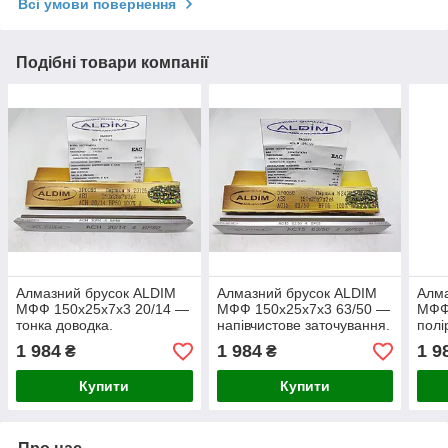
Всі умови повернення
Подібні товари компанії
Алмазний брусок ALDIM
Алмазний брусок ALDIM
Алма
МФФ 150х25х7х3 20/14 —
МФФ 150х25х7х3 63/50 —
МФФ
тонка доводка.
напівчистове заточування.
полі
1 984
1 984
1 9
₴
₴
Купити
Купити