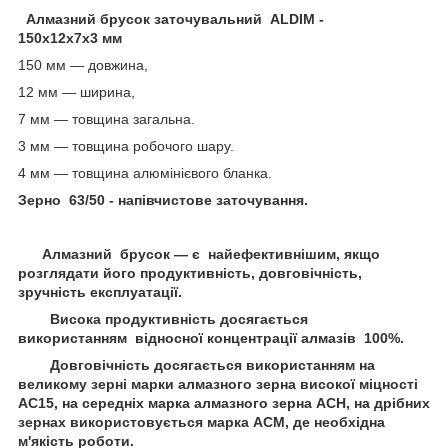
Алмазний брусок заточувальний ALDIM -
150х12х7х3 мм
150 мм — довжина,
12 мм — ширина,
7 мм — товщина загальна.
3 мм — товщина робочого шару.
4 мм — товщина алюмінієвого бланка.
Зерно 63/50 - напівчистове заточування.
Алмазний брусок — є найефективнішим, якщо
розглядати його продуктивність, довговічність,
зручність експлуатації.
Висока продуктивність досягається
використанням відносної концентрації алмазів 100%.
Довговічність досягається використанням на
великому зерні марки алмазного зерна високої міцності
АС15, на середніх марка алмазного зерна АСН, на дрібних
зернах використовується марка ACM, де необхідна
м'якість роботи.