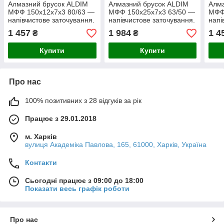
Алмазний брусок ALDIM
Алмазний брусок ALDIM
Алма
МФФ 150х12х7х3 80/63 —
МФФ 150х25х7х3 63/50 —
МФФ
напівчистове заточування.
напівчистове заточування.
напі
1 457
1 984
1 4
₴
₴
Купити
Купити
Про нас
100% позитивних з 28 відгуків за рік
Працює з 29.01.2018
м. Харків
вулиця Академіка Павлова, 165, 61000, Харків, Україна
Контакти
Сьогодні працює з 09:00 до 18:00
Показати весь графік роботи
Про нас