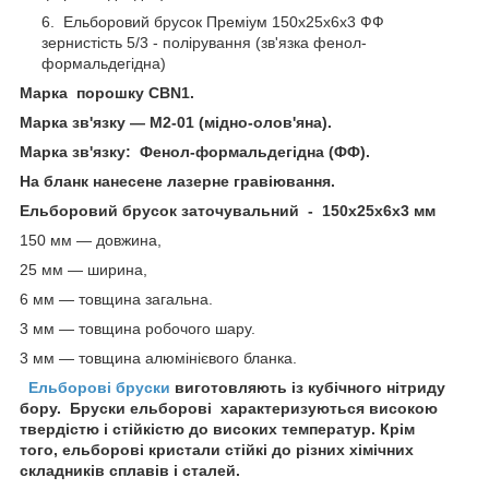
Ельборовий брусок Преміум 150х25х6х3 ФФ
зернистість 5/3 - полірування (зв'язка фенол-
формальдегідна)
Марка порошку СBN1.
Марка зв'язку — М2-01 (мідно-олов'яна).
Марка зв'язку:
Фенол-формальдегідна (ФФ).
На бланк нанесене лазерне гравіювання.
Ельборовий брусок заточувальний - 150х25х6х3 мм
150 мм — довжина,
25 мм — ширина,
6 мм — товщина загальна.
3 мм — товщина робочого шару.
3 мм — товщина алюмінієвого бланка.
Ельборові бруски
виготовляють із кубічного нітриду
бору. Бруски ельборові характеризуються високою
твердістю і стійкістю до високих температур. Крім
того, ельборові кристали стійкі до різних хімічних
складників сплавів і сталей.