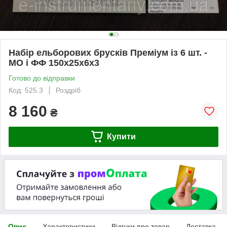
Набір ельборових брусків Преміум із 6 шт. -
МО і ФФ 150х25х6х3
Готово до відправки
Код: 525.3
Роздріб
8 160
₴
Купити
Опис
Характеристики
Відгуки про товар
Доставка