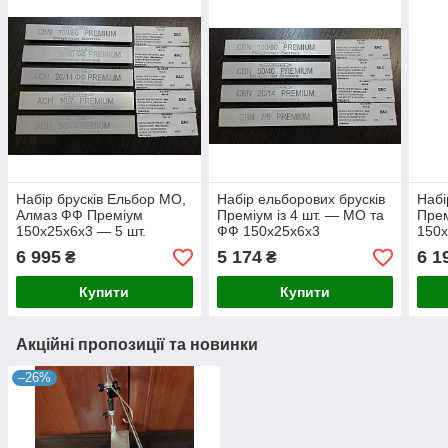
Набір брусків Ельбор МО,
Набір ельборових брусків
Набі
Алмаз ФФ Преміум
Преміум із 4 шт. — МО та
Прем
150х25х6х3 — 5 шт.
ФФ 150х25х6х3
150
6 995
5 174
6 1
₴
₴
Купити
Купити
Акційні пропозиції та новинки
–26%