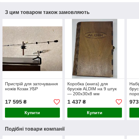
З цим товаром також замовляють
Пристрій для заточування
Коробка (книга) для
Набі
ножів Козак УБР
брусків ALDIM на 9 штук
брус
— 200х30х8 мм
поро
17 595
1 437
973
₴
₴
Купити
Купити
Подібні товари компанії