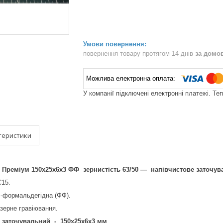
повернення товару протягом 14 днів
за домо
У компанії підключені електронні платежі. Те
теристики
еміум 150х25х6х3 ФФ зернистість 63/50 — напівчистове заточува
15.
л-формальдегідна (ФФ).
зерне гравіювання.
заточувальний - 150х25х6х3 мм