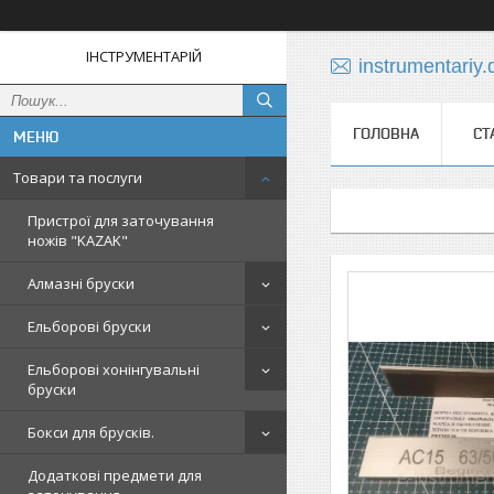
ІНСТРУМЕНТАРІЙ
instrumentariy
ГОЛОВНА
СТ
Товари та послуги
Пристрої для заточування
ножів "KAZAK"
Алмазні бруски
Ельборові бруски
Ельборові хонінгувальні
бруски
Бокси для брусків.
Додаткові предмети для