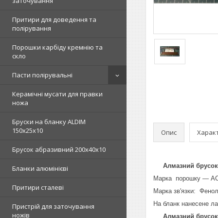
заточування
Притири для доведення та
полірування
Порошки карбіду кремнію та
скло
Пасти полірувальні
Керамічні мусати для правки
ножа
Бруски на бланку ALDIM
150х25х10
Опис
Харак
Брусок абразивний 200х40х10
Алмазний брусок Пр
Бланки алюмінієві
Марка порошку — АС
Притири сталеві
Марка зв'язки: Фено
На бланк нанесене ла
Пристрій для заточування
ножів
Алмазний брусок 