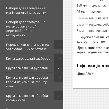
150 мм — довжина,
Набори для заточування
25 мм — ширина,
манікюрного інструменту
6 мм — товщина зага
Набори для заточування
3 мм — товщина робо
металорізального/
деревообробного
3 мм — товщина алюм
інструменту
Бруски алмазні хар
довговічність, зручн
Перехідники для імпортних
Для різних етапів 
заточувальних верстатів
зерна – для чистов
Круги шліфувальні эльборові
Інформація дл
Круги алмазні шліфувальні
Ціна:
989 ₴
Круги алмазні для обробки
кераміки, каменю, граніту,
скла.
Круги алмазні для обробки
кромки скла