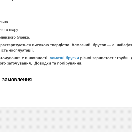
льна.
чого шару.
інієвого бланка.
актеризуються високою твердістю. Алмазний брусок — є найефект
ість експлуатації.
заточування є в наявності
алмазні бруски
різної зернистості: грубші
ого заточування, Доводки та полірування.
я замовлення