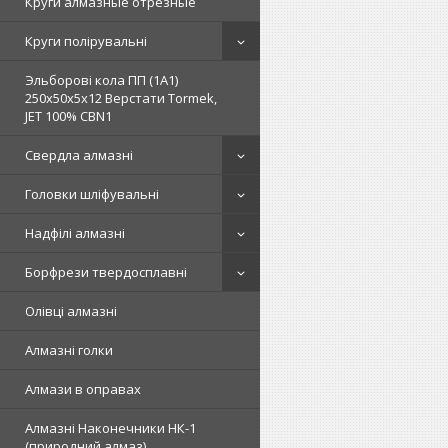
Круги алмазные отрезные
Круги полірувальні
Эльборові кола ПП (1А1)
250х50х5х12 Верстати Tormek,
JET 100% СВN1
Свердла алмазні
Головки шліфувальні
Надфілі алмазні
Борфрези твердосплавні
Олівці алмазні
Алмазні голки
Алмази в оправах
Алмазні Наконечники НК-1
(природний алмаз)