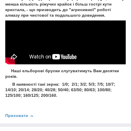
менша кількість ріжучих крайок і більш гострі кути
кристала, - що призводить до "агресивної" роботі
алмазу при чистової та подальшого доведення.
Наші ельборові бруски слугуватимуть Вам десятки
років.
В наявності такі зерна: 1/0; 2/1; 3/2; 5/3; 7/5; 10/7;
14/10; 20/14; 28/20; 40/28; 50/40; 63/50; 80/63; 100/80;
125/100; 160/125; 200/160.
Приховати