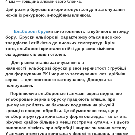
4 мм — товщина алюмінієвого бланка.
Цей розмір брусків використовується для заточування
ножів із рекурвою, s-подібним клинком.
Ельборові брус
ки виготовляють із кубічного нітриду
бору. Бруски ельборові характеризуються високою
твердістю і стійкістю до високих температур. Крім
того, ельборові кристали стійкі до різних хімічних
складників сплавів і сталей.
Для різних етапів заточування є в
наявності ельборові бруски різної зернистості: грубіші
для формування РК і чорного заточування лез, дрібніші
зерна – для чистового заточування, Доводки та
полірування.
Порівнюючи эльборовые і алмазні зерна видно, що
эльборовые зерна в бруску працюють м'якше, при
цьому не роблять не бажаних подряпин на ріжучій
кромці в процесі обробки. Це обумовлено тим, що у
ельбор структура кристала у формі октаедра - кількість
ріжучих крайок більше з менш гострими кутами, - з цього
випливає м'якість при обробці і ширше знімання металу .
У алмазу структура кристала у формі тетраедра, в якому