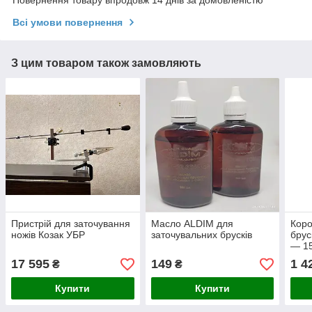
Всі умови повернення
З цим товаром також замовляють
Пристрій для заточування
Масло ALDIM для
Коро
ножів Козак УБР
заточувальних брусків
брус
— 1
17 595
149
1 4
₴
₴
Купити
Купити