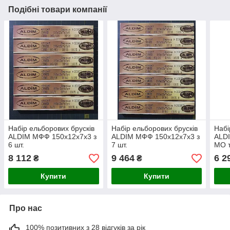
Подібні товари компанії
Набір ельборових брусків
Набір ельборових брусків
Набі
ALDIM МФФ 150х12х7х3 з
ALDIM МФФ 150х12х7х3 з
ALDI
6 шт.
7 шт.
МО 
8 112
9 464
6 2
₴
₴
Купити
Купити
Про нас
100% позитивних з 28 відгуків за рік