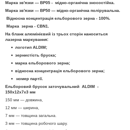
Марка зв'язки — ВР05 - мідно-органічна зносостійка.
Марка зв'язки — ВР50 — мідно-органічна полірувальна.
Відносна концентрація ельборового зерна - 100%.
Марка зерна - СBN1.
На бланк алюмінієвий із трьох сторін наноситься
лазерна маркування:
логотип ALDIM;
зернистість бруска;
марка ельборового зерна;
відносна концентрація ельборового зерна;
номер партії.
Ельборовий брусок заточувальний ALDIM -
150х12х7х3 мм
150 мм — довжина,
12 мм — ширина,
7 мм — товщина загальна.
3 мм — товщина робочого шару.