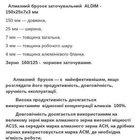
Алмазний брусок заточувальний ALDIM -
150х25х7х3 мм
150 мм — довжина,
25 мм — ширина,
7 мм — товщина загальна.
3 мм — товщина робочого шару.
4 мм — товщина алюмінієвого бланка.
Зерно 160/125 - чорнове заточування.
Алмазний брусок — є найефективнішим, якщо
розглядати його продуктивність, довговічність,
зручність експлуатації.
Висока продуктивність досягається
використанням відносної концентрації алмазів 100%.
Довговічність досягається використанням на
великому зерні марки алмазного зерна високої міцності
АС15, на середніх марка алмазного зерна АСН, на дрібних
зернах використовується марка ACM, де необхідна
м'якість роботи.