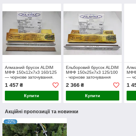
Алмазний брусок ALDIM
Ельборовий брусок ALDIM
Алма
МФФ 150х12х7х3 160/125
МФФ 150х25х7х3 125/100
МФФ
— чорнове заточування.
- чорнове заточування
— чо
1 457
2 366
1 4
₴
₴
Купити
Купити
Акційні пропозиції та новинки
–22%