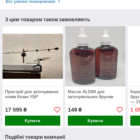
Всі умови повернення
З цим товаром також замовляють
Пристрій для заточування
Масло ALDIM для
Коро
ножів Козак УБР
заточувальних брусків
брус
— 1
17 595
149
1 0
₴
₴
Купити
Купити
Подібні товари компанії