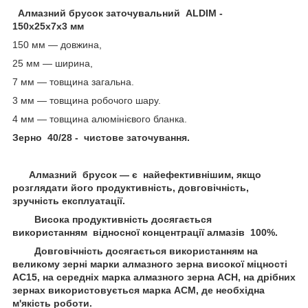
Алмазний брусок заточувальний ALDIM -
150х25х7х3 мм
150 мм — довжина,
25 мм — ширина,
7 мм — товщина загальна.
3 мм — товщина робочого шару.
4 мм — товщина алюмінієвого бланка.
Зерно 40/28 - чистове заточування.
Алмазний брусок — є найефективнішим, якщо
розглядати його продуктивність, довговічність,
зручність експлуатації.
Висока продуктивність досягається
використанням відносної концентрації алмазів 100%.
Довговічність досягається використанням на
великому зерні марки алмазного зерна високої міцності
АС15, на середніх марка алмазного зерна АСН, на дрібних
зернах використовується марка ACM, де необхідна
м'якість роботи.