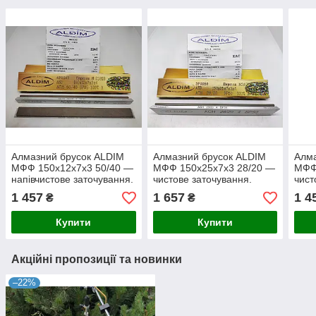
Алмазний брусок ALDIM
Алмазний брусок ALDIM
Алма
МФФ 150х12х7х3 50/40 —
МФФ 150х25х7х3 28/20 —
МФФ
напівчистове заточування.
чистове заточування.
чист
1 457
1 657
1 4
₴
₴
Купити
Купити
Акційні пропозиції та новинки
–22%