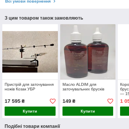
Всі умови повернення
З цим товаром також замовляють
Пристрій для заточування
Масло ALDIM для
Коро
ножів Козак УБР
заточувальних брусків
брус
— 1
17 595
149
1 0
₴
₴
Купити
Купити
Подібні товари компанії