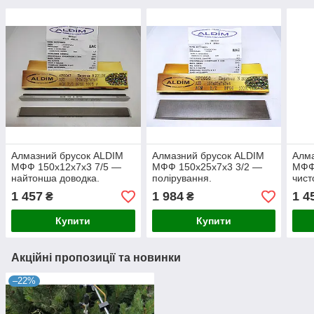
Алмазний брусок ALDIM
Алмазний брусок ALDIM
Алма
МФФ 150х12х7х3 7/5 —
МФФ 150х25х7х3 3/2 —
МФФ
найтонша доводка.
полірування.
чист
1 457
1 984
1 4
₴
₴
Купити
Купити
Акційні пропозиції та новинки
–22%