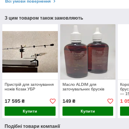
Всі умови повернення
З цим товаром також замовляють
Пристрій для заточування
Масло ALDIM для
Коро
ножів Козак УБР
заточувальних брусків
брус
— 1
17 595
149
1 0
₴
₴
Купити
Купити
Подібні товари компанії