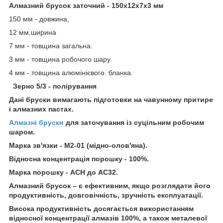
Алмазний брусок заточний - 150х12х7х3 мм
150 мм - довжина,
12 мм,ширина
7 мм - товщина загальна.
3 мм - товщина робочого шару.
4 мм - товщина алюмінієвого. бланка.
Зерно 5/3 - полірування
Дані бруски вимагають підготовки на чавунному притире
і алмазних пастах.
Алмазні бруски
для заточування із суцільним робочим
шаром.
Марка зв'язки - М2-01 (мідно-олов'яна).
Відносна концентрація порошку - 100%.
Марка порошку - ACH до АС32.
Алмазний брусок – є ефективним, якщо розглядати його
продуктивність, довговічність, зручність експлуатації.
Висока продуктивність досягається використанням
відносної концентрації алмазів 100%, а також металевої