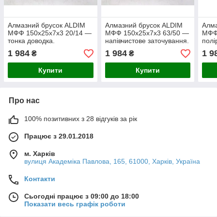
Алмазний брусок ALDIM
Алмазний брусок ALDIM
Алма
МФФ 150х25х7х3 20/14 —
МФФ 150х25х7х3 63/50 —
МФФ
тонка доводка.
напівчистове заточування.
полі
1 984
1 984
1 9
₴
₴
Купити
Купити
Про нас
100% позитивних з 28 відгуків за рік
Працює з 29.01.2018
м. Харків
вулиця Академіка Павлова, 165, 61000, Харків, Україна
Контакти
Сьогодні працює з 09:00 до 18:00
Показати весь графік роботи