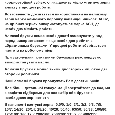
кромкостойкой зв'язкою, яка досить міцно утримує зерна
алмазу в процесі роботи.
Довговічність досягається використанням на великому
зерні марки алмазного порошку найвищої міцності АС32,
на дрібних зернах використовується марка АСН, де
необхідна м'якість роботи.
Алмазні бруски немає необхідності замочувати у воді
перед використанням, як це необхідно робити з
абразивними брусками. У процесі роботи зберігається
чистота на робочому місці.
При заточуванні алмазними брусками рекомендуємо
використовувати масло.
Алмазні бруски є монолітними двосторонніми, отже дві
сторони робітники.
Наші алмазні бруски прослужать Вам десятки років.
Для більш детальної консультації звертайтеся до нас, ми
з радістю підберемо для вас набір або брусок з
необхідною зернистістю.
В наявності наступні зерна: 0,5/0; 1/0; 2/1; 3/2; 5/3; 7/5;
10/7; 14/10; 20/14; 28/20; 40/28; 50/40; 63/50; 80/63; 100/80;
125/100; 160/125; 200/160; 250/200; 315/250; 400/315;