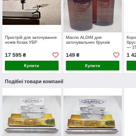
Пристрій для заточування
Масло ALDIM для
Коро
ножів Козак УБР
заточувальних брусків
брус
— 1
17 595
149
1 4
₴
₴
Купити
Купити
Подібні товари компанії