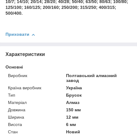
10/7; 14/10; 20/14; 28/20; 40/28; 50/40; 63/50; 80/63; 100/80;
125/100; 160/125; 200/160; 250/200; 315/250; 400/315;
500/400.
Приховати
Характеристики
Основні
Виробник
Полтавський алмазний
завод
Країна виробник
Україна
Тип
Брусок
Матеріал
Алмаз
Довжина
150 мм
Ширина
12 мм
Висота
6 мм
Стан
Новий