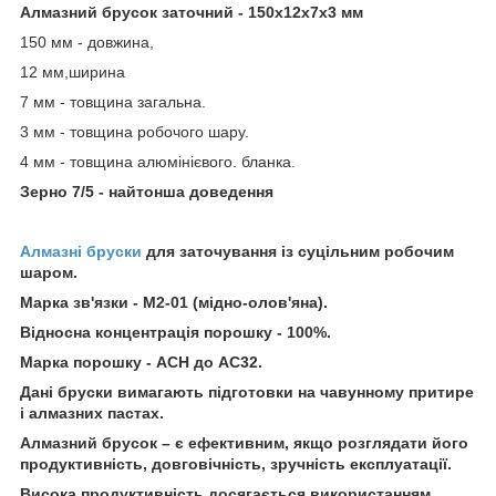
Алмазний брусок заточний - 150х12х7х3 мм
150 мм - довжина,
12 мм,ширина
7 мм - товщина загальна.
3 мм - товщина робочого шару.
4 мм - товщина алюмінієвого. бланка.
Зерно 7/5 - найтонша доведення
Алмазні бруски
для заточування із суцільним робочим
шаром.
Марка зв'язки - М2-01 (мідно-олов'яна).
Відносна концентрація порошку - 100%.
Марка порошку - ACH до АС32.
Дані бруски вимагають підготовки на чавунному притире
і алмазних пастах.
Алмазний брусок – є ефективним, якщо розглядати його
продуктивність, довговічність, зручність експлуатації.
Висока продуктивність досягається використанням