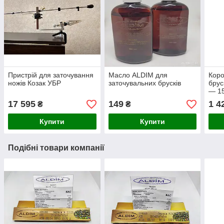
Пристрій для заточування
Масло ALDIM для
Коро
ножів Козак УБР
заточувальних брусків
брус
— 1
17 595
149
1 4
₴
₴
Купити
Купити
Подібні товари компанії