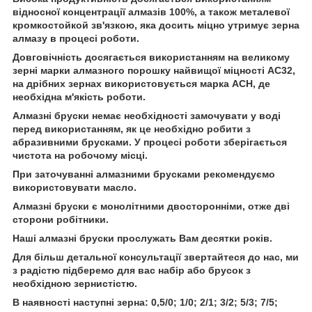
відносної концентрації алмазів 100%, а також металевої
кромкостойкой зв'язкою, яка досить міцно утримує зерна
алмазу в процесі роботи.
Довговічність досягається використанням на великому
зерні марки алмазного порошку найвищої міцності АС32,
на дрібних зернах використовується марка АСН, де
необхідна м'якість роботи.
Алмазні бруски немає необхідності замочувати у воді
перед використанням, як це необхідно робити з
абразивними брусками. У процесі роботи зберігається
чистота на робочому місці.
При заточуванні алмазними брусками рекомендуємо
використовувати масло.
Алмазні бруски є монолітними двосторонніми, отже дві
сторони робітники.
Наші алмазні бруски прослужать Вам десятки років.
Для більш детальної консультації звертайтеся до нас, ми
з радістю підберемо для вас набір або брусок з
необхідною зернистістю.
В наявності наступні зерна: 0,5/0; 1/0; 2/1; 3/2; 5/3; 7/5;