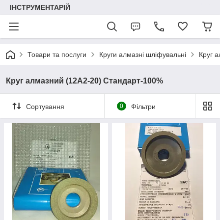
ІНСТРУМЕНТАРІЙ
Товари та послуги
Круги алмазні шліфувальні
Круг а
Круг алмазний (12А2-20) Стандарт-100%
Сортування
0
Фільтри