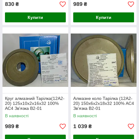
830
989
₴
₴
Купити
Купити
Круг алмазний Тарілка(12А2-
Алмазне коло Тарілка (12А2-
20) 125х10х2х16х32 100%
20) 150х6х2х18х32 100% АС4
АС4 Зв'язка В2-01
Зв'язка В2-01
В наявності
В наявності
989
1 039
₴
₴